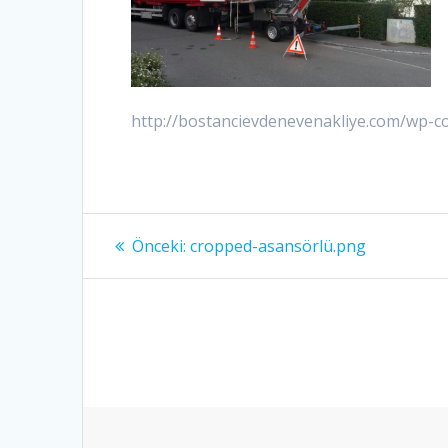
http://bostancievdenevenakliye.com/wp-
Yazı
Önceki:
Önceki
cropped-asansörlü.png
yazı:
dolaşımı