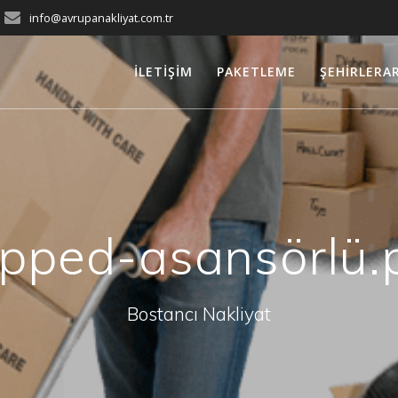
info@avrupanakliyat.com.tr
İLETIŞIM
PAKETLEME
ŞEHIRLERA
opped-asansörlü.
Bostancı Nakliyat