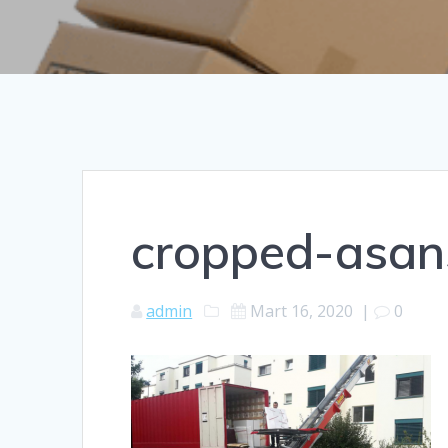
cropped-asan
admin
Mart 16, 2020
|
0